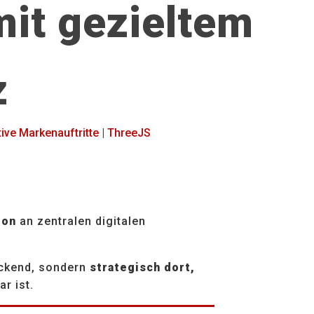
mit gezieltem
z
ive Markenauftritte
|
ThreeJS
ion
an zentralen digitalen
eckend, sondern
strategisch dort,
ar ist.