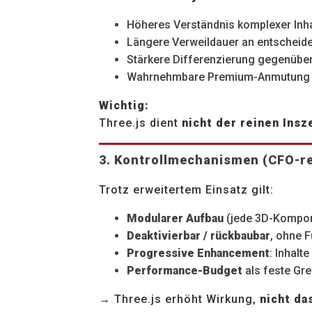
Höheres Verständnis komplexer Inha
Längere Verweildauer an entscheid
Stärkere Differenzierung gegenübe
Wahrnehmbare Premium-Anmutung
Wichtig:
Three.js dient
nicht der reinen Ins
3. Kontrollmechanismen (CFO-re
Trotz erweitertem Einsatz gilt:
Modularer Aufbau
(jede 3D-Kompon
Deaktivierbar / rückbaubar
, ohne F
Progressive Enhancement
: Inhalt
Performance-Budget
als feste Gre
→ Three.js erhöht Wirkung,
nicht da