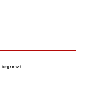
e begrenzt
.
)