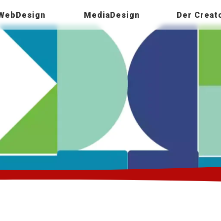
WebDesign
MediaDesign
Der Creat