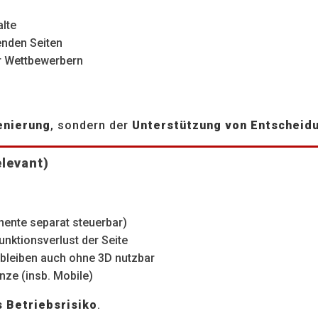
lte
enden Seiten
r Wettbewerbern
zenierung
, sondern der
Unterstützung von Entscheid
levant)
ente separat steuerbar)
unktionsverlust der Seite
e bleiben auch ohne 3D nutzbar
nze (insb. Mobile)
s Betriebsrisiko
.