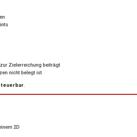
ten
ints
zur Zielerreichung beiträgt
zen nicht belegt ist
steuerbar
.
reinem 2D